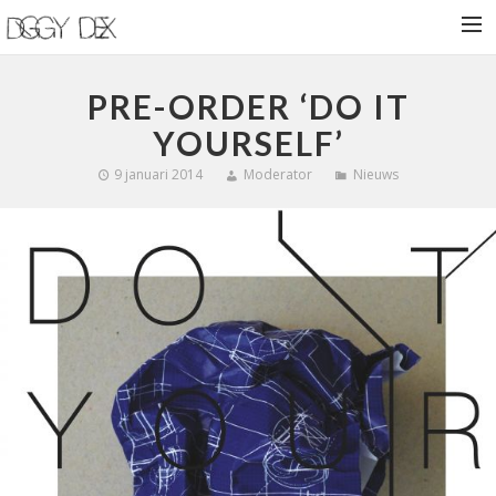
HOME
PRE-ORDER ‘DO IT
NIEUWS
YOURSELF’
BIOGRAFIE
9 januari 2014
Moderator
Nieuws
VROEGE VOGELS
SHOWS
SHOP
CONTACT