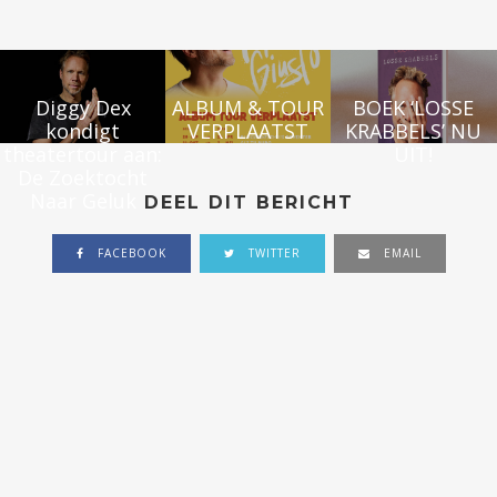
Diggy Dex
ALBUM & TOUR
BOEK ‘LOSSE
kondigt
VERPLAATST
KRABBELS’ NU
theatertour aan:
UIT!
De Zoektocht
Naar Geluk
DEEL DIT BERICHT
FACEBOOK
TWITTER
EMAIL