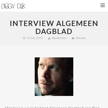
HOME
INTERVIEW ALGEMEEN
NIEUWS
DAGBLAD
BIOGRAFIE
13 mei 2016
Moderator
Nieuws
VROEGE VOGELS
SHOWS
SHOP
CONTACT