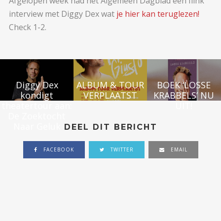
Afgelopen week had het Algemeen Dagblad een flink
interview met Diggy Dex wat
je hier kan teruglezen!
Check 1-2.
Diggy Dex
ALBUM & TOUR
BOEK ‘LOSSE
kondigt
VERPLAATST
KRABBELS’ NU
theatertour aan:
UIT!
De Zoektocht
Naar Geluk
DEEL DIT BERICHT
FACEBOOK
TWITTER
EMAIL