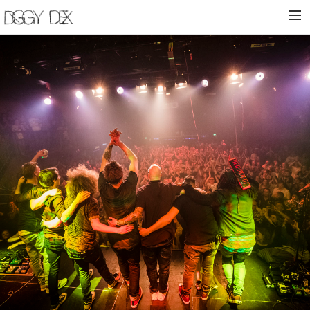
HOME
NIEUWS
BIOGRAFIE
VROEGE VOGELS
SHOWS
SHOP
CONTACT