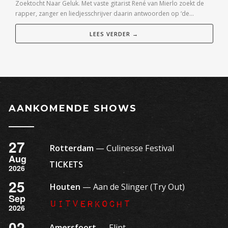
Zoektocht Naar Geluk. Met vaste gitarist René van Mierlo zoekt de
rapper, zanger en liedjesschrijver daarin antwoorden op ‘de...
LEES VERDER →
AANKOMENDE SHOWS
27
Rotterdam
— Culinesse Festival
Aug
TICKETS
2026
25
Houten
— Aan de Slinger (Try Out)
Sep
Uitverkocht
2026
02
Amersfoort
— Flint