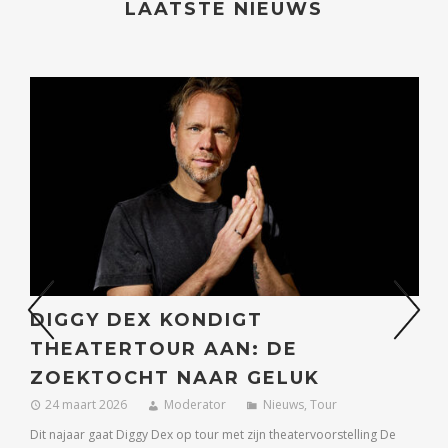
LAATSTE NIEUWS
prev
ne
DIGGY DEX KONDIGT
THEATERTOUR AAN: DE
ZOEKTOCHT NAAR GELUK
De
Mi
24 maart 2026
Moderator
Nieuws
,
Tour
o
Dit najaar gaat Diggy Dex op tour met zijn theatervoorstelling De