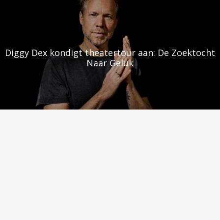
Diggy Dex kondigt theatertour aan: De Zoektocht
Naar Geluk