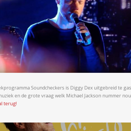
ekprogramma Soundcheckers is Diggy Dex uitgebreid te gas
e muziek en de grote vraag welk Michael Jackson nummer nou de
l terug!