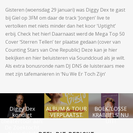
Gisteren (woensdag 29 januari) was Diggy Dex te gast
bij Giel op 3FM om daar de track ‘Jongen’ live te
vertolken met niets minder dan het koor ‘Uptight’
erbij. Check het hier! Daarnaast werd de Mega Top 50
Cover ‘Sterren Tellen’ ter plaatse gedaan (cover van
Counting Stars van One Republic) Deze kan je hier
bekijken en hier beluisteren via Soundcloud als je wilt.
Als extra bonusronde nam DJ DNS de luisteraars mee
met zijn tafemanieren in ‘Nu We Er Toch Zijn’
Diggy Dex
ALBUM & TOUR
BOEK ‘LOSSE
kondigt
VERPLAATST
KRABBELS’ NU
theatertour aan:
UIT!
De Zoektocht